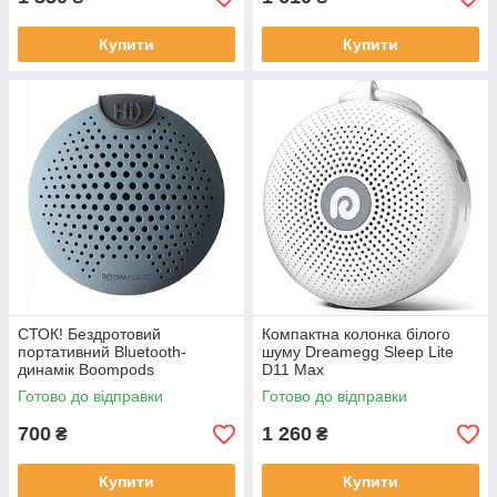
Купити
Купити
СТОК! Бездротовий
Компактна колонка білого
портативний Bluetooth-
шуму Dreamegg Sleep Lite
динамік Boompods
D11 Max
Готово до відправки
Готово до відправки
700
1 260
₴
₴
Купити
Купити