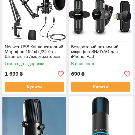
Neewer USB Конденсаторний
Бездротовий петличний
Мікрофон 192 кГц/24-біт із
мікрофон SNZIYAG для
Штангою та Амортизатором
iPhone iPad
для YouTube, Подкастів та
Готово до відправки
В наявності
Zoom
1 690
690
₴
₴
Купити
Купити