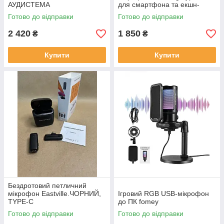
АУДИСТЕМА
для смартфона та екшн-
камери з кейсом на 30 годин
Готово до відправки
Готово до відправки
заряджання
2 420
1 850
₴
₴
Купити
Купити
Бездротовий петличний
мікрофон Eastville.ЧОРНИЙ,
Ігровий RGB USB-мікрофон
TYPE-C
до ПК fomey
Готово до відправки
Готово до відправки