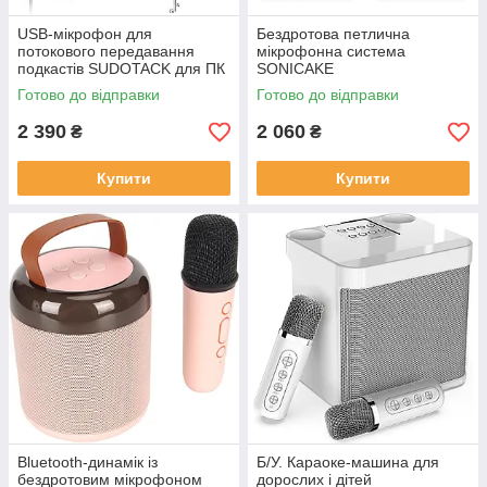
USB-мікрофон для
Бездротова петлична
потокового передавання
мікрофонна система
подкастів SUDOTACK для ПК
SONICAKE
Готово до відправки
Готово до відправки
2 390
2 060
₴
₴
Купити
Купити
Bluetooth-динамік із
Б/У. Караоке-машина для
бездротовим мікрофоном
дорослих і дітей