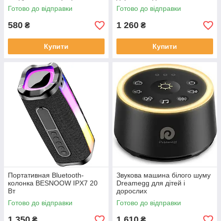
Готово до відправки
Готово до відправки
580
1 260
₴
₴
Купити
Купити
Портативная Bluetooth-
Звукова машина білого шуму
колонка BESNOOW IPX7 20
Dreamegg для дітей і
Вт
дорослих
Готово до відправки
Готово до відправки
1 350
1 610
₴
₴