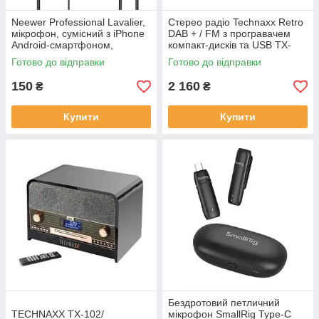
Neewer Professional Lavalier,
Стерео радіо Technaxx Retro
мікрофон, сумісний з iPhone
DAB + / FM з програвачем
Android-смартфоном,
компакт-дисків та USB TX-
шумозаглушенням для
102 Bluetooth
Готово до відправки
Готово до відправки
YouTube
150
2 160
₴
₴
Купити
Купити
Бездротовий петличний
TECHNAXX TX-102/
мікрофон SmallRig Type-C