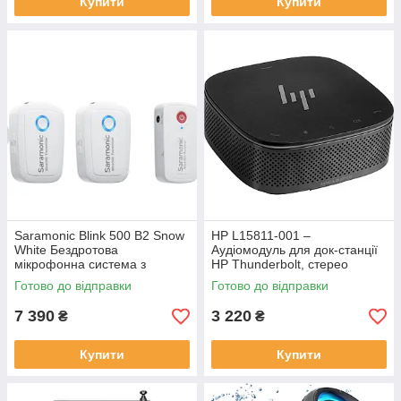
Купити
Купити
Saramonic Blink 500 B2 Snow
HP L15811-001 –
White Бездротова
Аудіомодуль для док-станції
мікрофонна система з
HP Thunderbolt, стерео
петличним кріпленням на 2
динаміки та мікрофони,
Готово до відправки
Готово до відправки
особи
сумісний з ProBook, EliteBook
і Elite X2
7 390
3 220
₴
₴
Купити
Купити