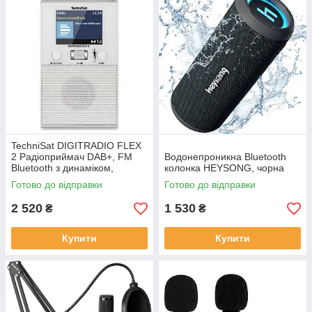
TechniSat DIGITRADIO FLEX
2 Радіоприймач DAB+, FM
Водонепроникна Bluetooth
Bluetooth з динаміком,
колонка HEYSONG, чорна
будильник білий
Готово до відправки
Готово до відправки
2 520
1 530
₴
₴
Купити
Купити