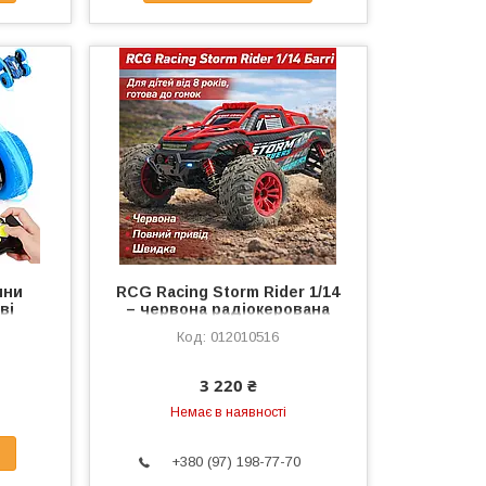
ини
RCG Racing Storm Rider 1/14
ві
– червона радіокерована
й і
машинка 4WD RTR
012010516
кісні,
3 220 ₴
Немає в наявності
+380 (97) 198-77-70