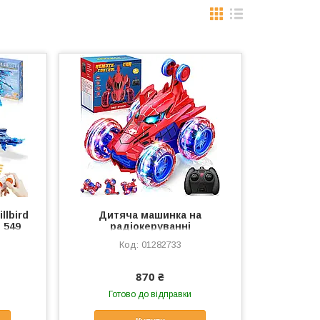
llbird
Дитяча машинка на
 549
радіокеруванні
 і
01282733
з
к для
870 ₴
Готово до відправки