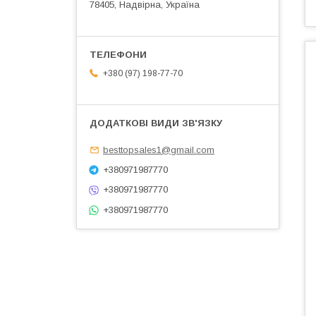
78405, Надвірна, Україна
+380 (97) 198-77-70
besttopsales1@gmail.com
+380971987770
+380971987770
+380971987770