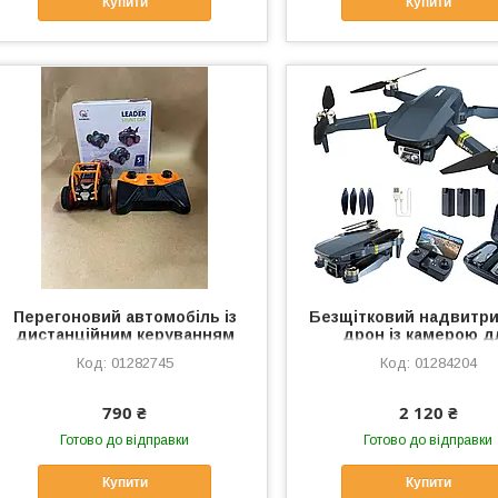
Купити
Купити
Перегоновий автомобіль із
Безщітковий надвитр
дистанційним керуванням
дрон із камерою д
Sprini Eva Stunt Action
початківців
01282745
01284204
790 ₴
2 120 ₴
Готово до відправки
Готово до відправки
Купити
Купити