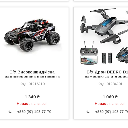
Б/У.Високошвидкісна
Б/У Дрон DEERC D1
радіокерована вантажівка
камерою для дорос
Tornado RC Thunder V2 1/18
01216210
01284201
4WD RTR , 2.4 ГГц,
регульований газ, TRC-1831
1 340 ₴
1 060 ₴
Немає в наявності
Немає в наявності
+380 (97) 198-77-70
+380 (97) 198-77-7