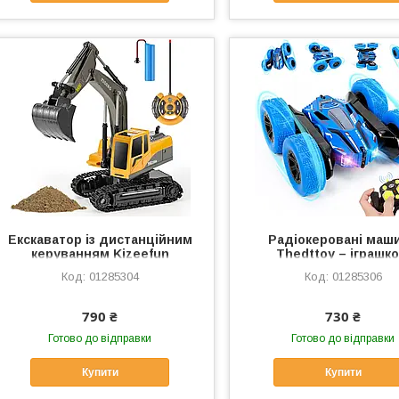
Екскаватор із дистанційним
Радіокеровані маш
керуванням Kizeefun
Thedttoy – іграшко
автомобілі для діте
01285304
01285306
дорослих, високошвид
790 ₴
730 ₴
Готово до відправки
Готово до відправки
Купити
Купити