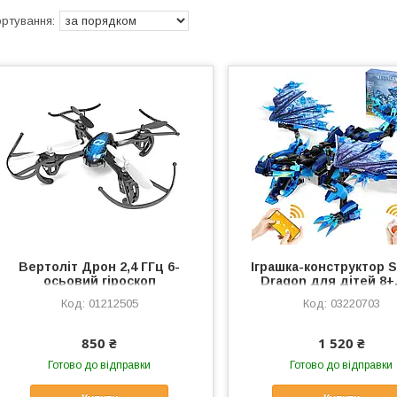
Вертоліт Дрон 2,4 ГГц 6-
Іграшка-конструктор Si
осьовий гіроскоп
Dragon для дітей 8+,
Квадрокоптер
деталей, з пультом
01212505
03220703
керуванням чере
застосунок, подаруно
хлопчиків та
850 ₴
1 520 ₴
Готово до відправки
Готово до відправки