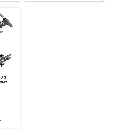
0 з
лих
0