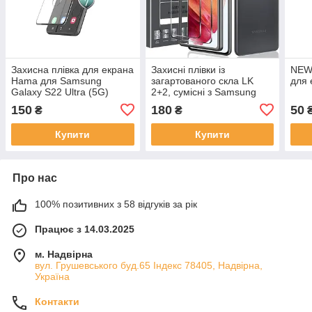
Захисна плівка для екрана
Захисні плівки із
NEW
Hama для Samsung
загартованого скла LK
для 
Galaxy S22 Ultra (5G)
2+2, сумісні з Samsung
(плівка для захисту екрана
Galaxy S21, захищають від
150
180
50
₴
₴
н
подряпин
Купити
Купити
Про нас
100% позитивних з 58 відгуків за рік
Працює з 14.03.2025
м. Надвірна
вул. Грушевського буд.65 Індекс 78405, Надвірна,
Україна
Контакти