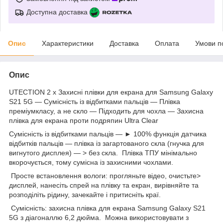
Доступна доставка
Опис
Характеристики
Доставка
Оплата
Умови п
Опис
UTECTION 2 x Захисні плівки для екрана для Samsung Galaxy
S21 5G — Сумісність із відбитками пальців — Плівка
преміумкласу, а не скло — Підходить для чохла — Захисна
плівка для екрана проти подряпин Ultra Clear
Сумісність із відбитками пальців — ► 100% функція датчика
відбитків пальців — плівка із загартованого скла (гнучка для
вигнутого дисплея) — > без скла. Плівка ТПУ мінімально
вкорочується, тому сумісна із захисними чохлами.
Просте встановлення вологи: прогляньте відео, очистьте>
дисплей, нанесіть спрей на плівку та екран, вирівняйте та
розподіліть рідину, зачекайте і притисніть краї.
Сумісність: захисна плівка для екрана Samsung Galaxy S21
5G з діагоналлю 6,2 дюйма. Можна використовувати з