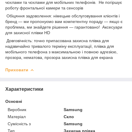
чохлами та чохлами для мобільних телефонів. Не погіршує
роботу фронтальної камери та сенсорів
Обіцяння задоволення: німецьке обслуговування клієнтів і
бренд — ми пропонуємо вам компетентну пораду — якщо є
проблема, ми знайдете рішення — гарантовано! Аксесуари
для захисної плівки HD
Довговічність: точно припасована захисна плівка для
надзвичайно тривалого терміну експлуатації, плівка для
мобільного телефона з максимальною і повною адгезією,
прозора, нематова, прозора захисна плівка для екрана
Приховати
Характеристики
Основні
Виробник
Samsung
Матеріал
Скло
Сумісність з
Samsung
Тип
Захисна плівка