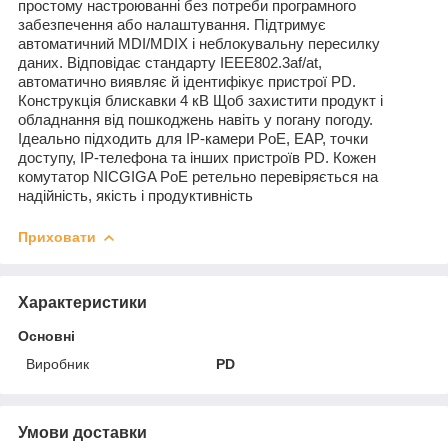
простому настроюванні без потреби програмного
забезпечення або налаштування. Підтримує
автоматичний MDI/MDIX і неблокувальну пересилку
даних. Відповідає стандарту IEEE802.3af/at,
автоматично виявляє й ідентифікує пристрої PD.
Конструкція блискавки 4 кВ Щоб захистити продукт і
обладнання від пошкоджень навіть у погану погоду.
Ідеально підходить для IP-камери PoE, EAP, точки
доступу, IP-телефона та інших пристроїв PD. Кожен
комутатор NICGIGA PoE ретельно перевіряється на
надійність, якість і продуктивність
Приховати
Характеристики
Основні
Виробник
PD
Умови доставки