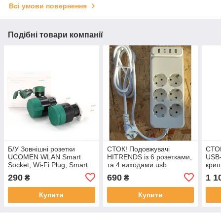
Всі умови повернення
Подібні товари компанії
Б/У Зовнішні розетки
СТОК! Подовжувачі
СТОК
UCOMEN WLAN Smart
HITRENDS із 6 розетками,
USB-
Socket, Wi-Fi Plug, Smart
та 4 виходами usb
криш
Plug, сумісні з Alexa і
спла
290
690
1 1
₴
₴
Google Home
Купити
Купити