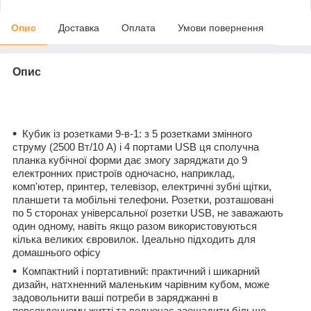
Опис
Доставка
Оплата
Умови повернення
Опис
Кубик із розетками 9-в-1: з 5 розетками змінного
струму (2500 Вт/10 А) і 4 портами USB ця сполучна
планка кубічної форми дає змогу заряджати до 9
електронних пристроїв одночасно, наприклад,
комп'ютер, принтер, телевізор, електричні зубні щітки,
планшети та мобільні телефони. Розетки, розташовані
по 5 сторонах універсальної розетки USB, не заважають
один одному, навіть якщо разом використовуються
кілька великих євровилок. Ідеально підходить для
домашнього офісу
Компактний і портативний: практичний і шикарний
дизайн, натхненний маленьким чарівним кубом, може
задовольнити ваші потреби в заряджанні в
повсякденному житті та водночас заощадити більше