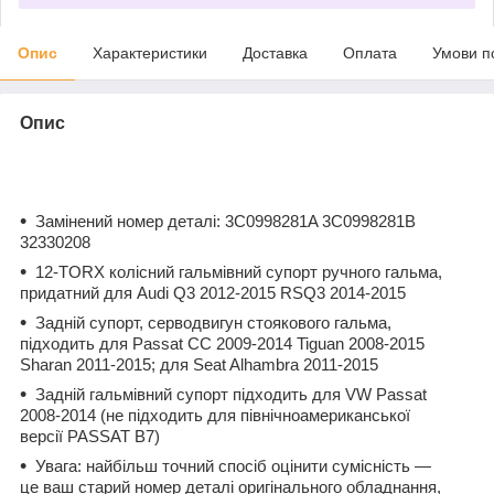
Опис
Характеристики
Доставка
Оплата
Умови п
Опис
Замінений номер деталі: 3C0998281A 3C0998281B
32330208
12-TORX колісний гальмівний супорт ручного гальма,
придатний для Audi Q3 2012-2015 RSQ3 2014-2015
Задній супорт, серводвигун стоякового гальма,
підходить для Passat CC 2009-2014 Tiguan 2008-2015
Sharan 2011-2015; для Seat Alhambra 2011-2015
Задній гальмівний супорт підходить для VW Passat
2008-2014 (не підходить для північноамериканської
версії PASSAT B7)
Увага: найбільш точний спосіб оцінити сумісність —
це ваш старий номер деталі оригінального обладнання,