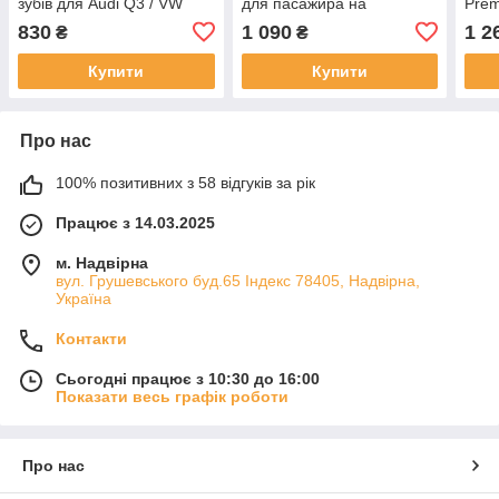
зубів для Audi Q3 / VW
для пасажира на
Prem
Passat / Tiguan / Sharan /
задньому сидінні
III 
830
1 090
1 2
₴
₴
Seat Alhambra
558
Купити
Купити
Про нас
100% позитивних з 58 відгуків за рік
Працює з 14.03.2025
м. Надвірна
вул. Грушевського буд.65 Індекс 78405, Надвірна,
Україна
Контакти
Сьогодні працює з 10:30 до 16:00
Показати весь графік роботи
Про нас