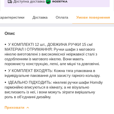
Доступна доставка
арактеристики
Доставка
Оплата
Умови повернення
Опис
У КОМПЛЕКТІ 12 шт., ДОВЖИНА РУЧКИ 15 см!
МАТЕРІАЛ І ОТРИМАННЯ: Ручки шафи з матового
нікелю виготовлені з високоякісної неіржавкої сталі з
оздобленням із матового нікелю. Вони мають
порожнисту конструкцію, легкі, але міцні та довговічні.
У КОМПЛЕКТ ВХОДЯТЬ: Кожна тяга упакована в
індивідуальне паковання для захисту гарного кольору.
ІДЕАЛЬНО ПІДХОДИТЬ: нікелеві ручки шафи Homdiy
гармонійно вписуються в кімнату, а не візуально
вислизають із неї, і вони можуть зіграти вирішальну
роль в об'єднанні дизайну.
Приховати