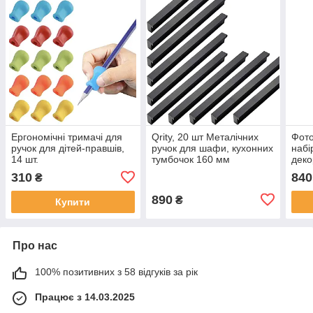
Ергономічні тримачі для
Qrity, 20 шт Металічних
Фото
ручок для дітей-правшів,
ручок для шафи, кухонних
набі
14 шт.
тумбочок 160 мм
деко
310
840
₴
890
₴
Купити
Про нас
100% позитивних з 58 відгуків за рік
Працює з 14.03.2025