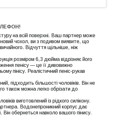
ЕЛЕФОН!
кстуру на всій поверхні. Ваш партнер може
оновий чохол, ви з подивом виявите, що
вичайного. Відчуття щільніше, ніж
кція розміром 6,3 дюйма відрізняє його
вження пенісу — це її дивовижно
ому пінісу. Реалістичний пеніс-рукав
й, підходить більшості чоловіків. Він не
ого також можна легко обрізати до
віків виготовлений із рідкого силікону.
артнера. Водонепроникний корпус дає
. Він обернеться навколо вашого пінису.