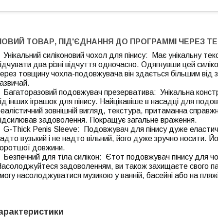
НОВИЙ ТОВАР, ПІД'ЄДНАННЯ ДО ПРОГРАММІ ЧЕРЕЗ Т
Унікальний силіконовий чохол для пінису: Має унікальну те
ідчувати два різні відчуття одночасно. Одягнувши цей силік
ерез товщину чохла-подовжувача він здається більшим від з
азвичай.
Багаторазовий подовжувач презерватива: Унікальна констру
ід інших іграшок для пінису. Найцікавіше в насадці для подо
еалістичний зовнішній вигляд, текстура, притаманна справжнь
підсилював задоволення. Покращує загальне враження.
G-Thick Penis Sleeve: Подовжувач для пінису дуже еластични
адто вузький і не надто вільний, його дуже зручно носити. Й
коротшої довжини.
Безпечний для тіла силікон: Єтот подовжувач пінису для чоло
Насолоджуйтеся задоволенням, ви також захищаєте свого п
могу насолоджуватися музикою у ванній, басейні або на пляжі
арактеристики