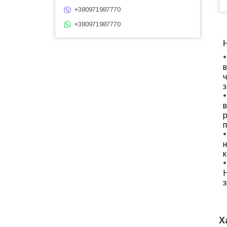
+380971987770
+380971987770
в
ч
з
в
р
н
з
Х