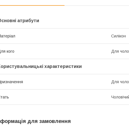
Основні атрибути
атеріал
Силікон
ля кого
Для чолов
Користувальницькі характеристики
ризначення
Для чолов
тать
Чоловічи
нформація для замовлення