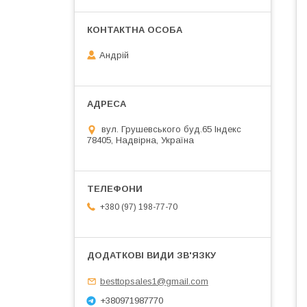
Андрій
вул. Грушевського буд.65 Індекс
78405, Надвірна, Україна
+380 (97) 198-77-70
besttopsales1@gmail.com
+380971987770